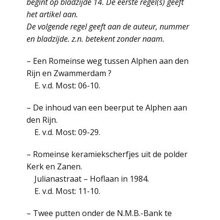
begint op bladzijde 14. De eerste regel(s) geeft
het artikel aan.
De volgende regel geeft aan de auteur, nummer
en bladzijde. z.n. betekent zonder naam.
– Een Romeinse weg tussen Alphen aan den
Rijn en Zwammerdam ?
E. v.d. Most: 06-10.
– De inhoud van een beerput te Alphen aan
den Rijn.
E. v.d. Most: 09-29.
– Romeinse keramiekscherfjes uit de polder
Kerk en Zanen.
Julianastraat – Hoflaan in 1984.
E. v.d. Most: 11-10.
– Twee putten onder de N.M.B.-Bank te