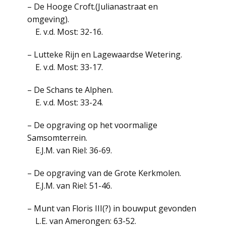
– De Hooge Croft.(Julianastraat en
omgeving).
E. v.d. Most: 32-16.
– Lutteke Rijn en Lagewaardse Wetering.
E. v.d. Most: 33-17.
– De Schans te Alphen.
E. v.d. Most: 33-24.
– De opgraving op het voormalige
Samsomterrein.
E.J.M. van Riel: 36-69.
– De opgraving van de Grote Kerkmolen.
E.J.M. van Riel: 51-46.
– Munt van Floris III(?) in bouwput gevonden
L.E. van Amerongen: 63-52.