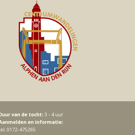
Duur van de tocht:
3 - 4 uur
Aanmelden en informatie:
tel. 0172-475265