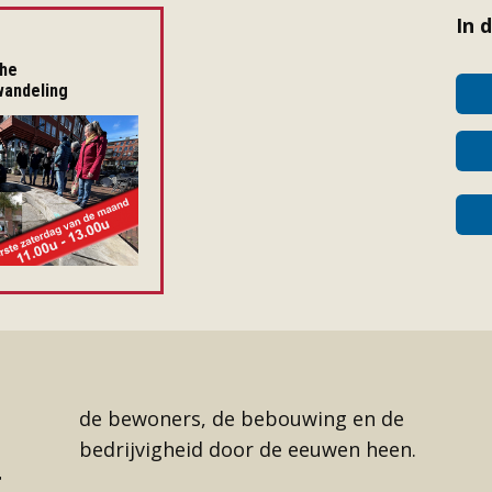
In 
che
andeling
de bewoners, de bebouwing en de
bedrijvigheid door de eeuwen heen.
r