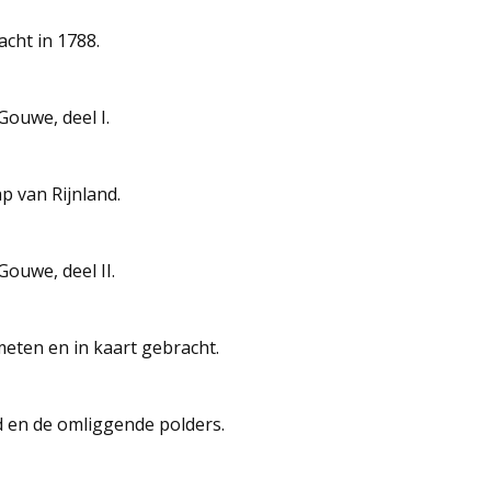
cht in 1788.
ouwe, deel I.
 van Rijnland.
ouwe, deel II.
eten en in kaart gebracht.
nd en de omliggende polders.