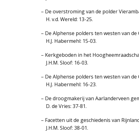
– De overstroming van de polder Vieramba
H. v.d. Wereld: 13-25.
– De Alphense polders ten westen van de G
H.J. Habermehl: 15-03.
– Kerkgeboden in het Hoogheemraadschap
J.H.M. Sloof: 16-03.
– De Alphense polders ten westen van de G
H.J. Habermehl: 16-23.
– De droogmakerij van Aarlanderveen gem
D. de Vries: 37-81.
– Facetten uit de geschiedenis van Rijnla
J.H.M. Sloof: 38-01.