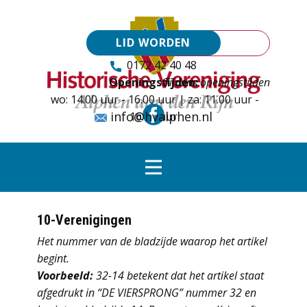
LID WORDEN
0172 42 40 48
Openingstijden:
Tijdens openingstijden
wo: 14.00 uur - 16.00 uur | za: 11.00 uur -
info@hvalphen.nl
16.00 uur
10-Verenigingen
Het nummer van de bladzijde waarop het artikel
begint.
Voorbeeld:
32-14 betekent dat het artikel staat
afgedrukt in “DE VIERSPRONG” nummer 32 en