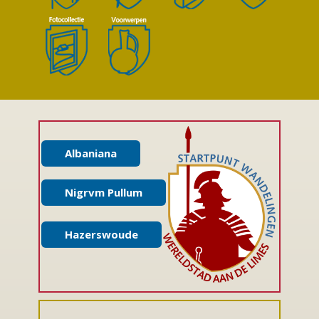
Albaniana
Nigrvm Pullum
Hazerswoude