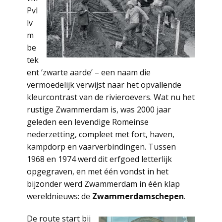
Pvl
lv
m
be
tek
ent ‘zwarte aarde’ – een naam die
vermoedelijk verwijst naar het opvallende
kleurcontrast van de rivieroevers. Wat nu het
rustige Zwammerdam is, was 2000 jaar
geleden een levendige Romeinse
nederzetting, compleet met fort, haven,
kampdorp en vaarverbindingen. Tussen
1968 en 1974 werd dit erfgoed letterlijk
opgegraven, en met één vondst in het
bijzonder werd Zwammerdam in één klap
wereldnieuws: de
Zwammerdamschepen
.
De route start bij