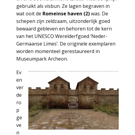
gebruikt als visbun. Ze lagen begraven in
wat ooit de
Romeinse haven (2)
was. De
schepen zijn zeldzaam, uitzonderlijk goed
bewaard gebleven en behoren tot de kern
van het UNESCO Werelderfgoed ‘Neder-
Germaanse Limes’. De originele exemplaren
worden momenteel gerestaureerd in
Museumpark Archeon.
Ev
en
ver
de
ro
p
ge
ve
n