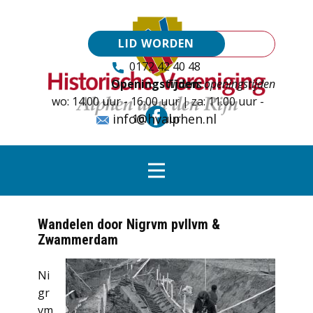
LID WORDEN
0172 42 40 48
Openingstijden:
Tijdens openingstijden
wo: 14.00 uur - 16.00 uur | za: 11.00 uur -
info@hvalphen.nl
16.00 uur
Wandelen door Nigrvm pvllvm &
Zwammerdam
Ni
gr
vm