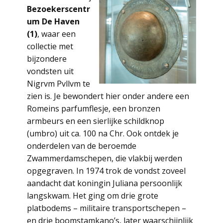
Bezoekerscentr
um De Haven
(1)
, waar een
collectie met
bijzondere
vondsten uit
Nigrvm Pvllvm te
zien is. Je bewondert hier onder andere een
Romeins parfumflesje, een bronzen
armbeurs en een sierlijke schildknop
(umbro) uit ca. 100 na Chr. Ook ontdek je
onderdelen van de beroemde
Zwammerdamschepen, die vlakbij werden
opgegraven. In 1974 trok de vondst zoveel
aandacht dat koningin Juliana persoonlijk
langskwam. Het ging om drie grote
platbodems – militaire transportschepen –
en drie boomstamkano’s, later waarschijnlijk