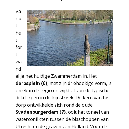
Va
nui
t
he
t
for
t
wa
nd
el je het huidige Zwammerdam in. Het
dorpsplein (6)
, met zijn driehoekige vorm, is
uniek in de regio en wijkt af van de typische
dijkdorpen in de Rijnstreek. De kern van het
dorp ontwikkelde zich rond de oude
Svadenburgerdam (7)
, ooit het toneel van
waterconflicten tussen de bisschoppen van
Utrecht en de graven van Holland. Voor de