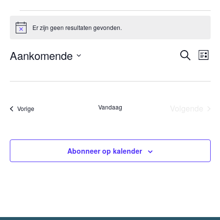
Evenementen
Er zijn geen resultaten gevonden.
Bericht
Evene
Aankomende
Eve
Zoeken
Lijst
wee
Selecteer
Zoeken
nav
een
en
datum.
weerge
Vandaag
Volgende
Evenementen
Vorige
navigat
Eveneme
Abonneer op kalender