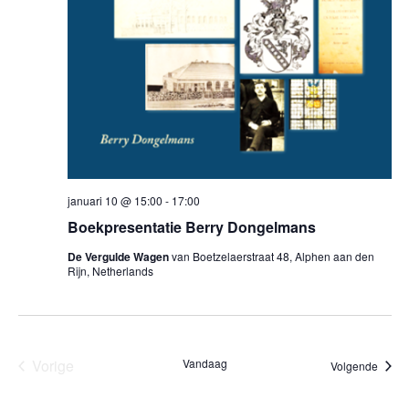
januari 10 @ 15:00
-
17:00
Boekpresentatie Berry Dongelmans
De Vergulde Wagen
van Boetzelaerstraat 48, Alphen aan den
Rijn, Netherlands
Vorige
Vandaag
Evene
Volgende
Evenementen