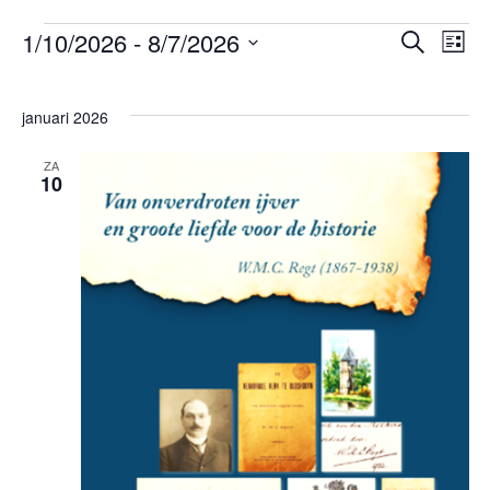
Evene
1/10/2026
 - 
8/7/2026
Eve
Zoeken
Lijst
Evenementen
wee
Selecteer
Zoeken
nav
een
en
januari 2026
datum.
weerge
ZA
navigat
10