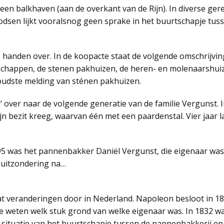
een balkhaven (aan de overkant van de Rijn). In diverse gere
oodsen lijkt vooralsnog geen sprake in het buurtschapje tu
 handen over. In de koopacte staat de volgende omschrijvi
happen, de stenen pakhuizen, de heren- en molenaarshuizen,
e oudste melding van sténen pakhuizen.
’ over naar de volgende generatie van de familie Vergunst. I
n bezit kreeg, waarvan één met een paardenstal. Vier jaar
95 was het pannenbakker Daniël Vergunst, die eigenaar was 
uitzondering na…
t veranderingen door in Nederland. Napoleon besloot in 18
de weten welk stuk grond van welke eigenaar was. In 1832 w
e situatie van het buurtschapje tussen de pannenbakkerij 