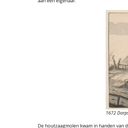
aan één eigenaar.
1672 Dorps
De houtzaagmolen kwam in handen van dr