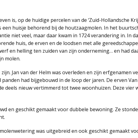
even is, op de huidige percelen van de ‘Zuid-Hollandsche Kri
s een huisje behorend bij de houtzaagmolen. In het buurts
ntie niet veel, maar daar kwam in 1724 verandering in. In 
horende huis, de erven en de loodsen met alle gereedschapp
werf en helling ten zuiden van zijn onderneming… en had da
jn molen.
e zijn. Jan van der Helm was overleden en zijn erfgenamen v
antal panden had bijgebouwd in de loop der jaren. De erven 
e deels nieuw vertimmerd tot twee woonhuizen. Deze vier 
d en geschikt gemaakt voor dubbele bewoning. Ze stonden 
ht.
e molenwetering was uitgebreid en ook geschikt gemaakt v