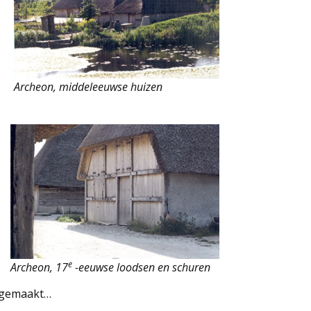
Archeon, middeleeuwse huizen
e
Archeon, 17
-eeuwse loodsen en schuren
n gemaakt…