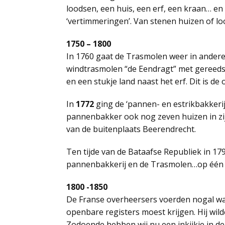
loodsen, een huis, een erf, een kraan… en 
‘vertimmeringen’. Van stenen huizen of l
1750 – 1800
In 1760 gaat de Trasmolen weer in andere
windtrasmolen “de Eendragt” met gereedsc
en een stukje land naast het erf. Dit is d
In
1772
ging de ‘pannen- en estrikbakkerij
pannenbakker ook nog zeven huizen in zij
van de buitenplaats Beerendrecht.
Ten tijde van de Bataafse Republiek in 17
pannenbakkerij en de Trasmolen…op één 
1800 -1850
De Franse overheersers voerden nogal wa
openbare registers moest krijgen. Hij wil
Zodoende hebben wij nu een inkijkje in d