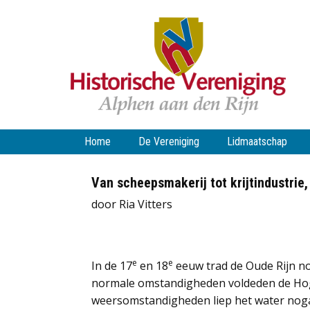
Home
De Vereniging
Lidmaatschap
Van scheepsmakerij tot krijtindustrie,
door Ria Vitters
e
e
In de 17
en 18
eeuw trad de Oude Rijn no
normale omstandigheden voldeden de Hoge
weersomstandigheden liep het water noga