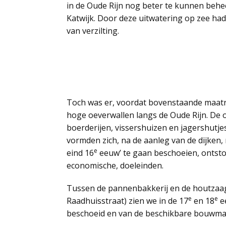
in de Oude Rijn nog beter te kunnen behe
Katwijk. Door deze uitwatering op zee had 
van verzilting.
Toch was er, voordat bovenstaande maat
hoge oeverwallen langs de Oude Rijn. De
boerderijen, vissershuizen en jagershutje
vormden zich, na de aanleg van de dijken, 
e
eind 16
eeuw’ te gaan beschoeien, ontston
economische, doeleinden.
Tussen de pannenbakkerij en de houtzaag
e
e
Raadhuisstraat) zien we in de 17
en 18
ee
beschoeid en van de beschikbare bouwmat