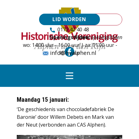
LID WORDEN
0172 42 40 48
Openingstijden:
Tijdens openingstijden
wo: 14.00 uur - 16.00 uur | za: 11.00 uur -
info@hvalphen.nl
16.00 uur
Maandag 15 januari:
‘De geschiedenis van chocoladefabriek De
Baronie’ door Willem Debets en Mark van
der Neut (verbonden aan CAS Alphen).