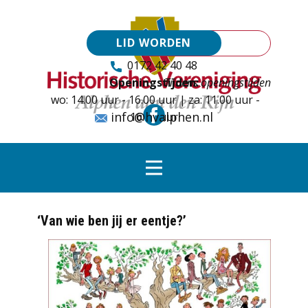
LID WORDEN
0172 42 40 48
Openingstijden:
Tijdens openingstijden
wo: 14.00 uur - 16.00 uur | za: 11.00 uur -
info@hvalphen.nl
16.00 uur
‘Van wie ben jij er eentje?’