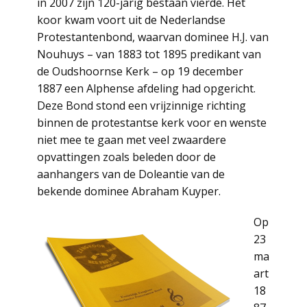
in 2007 zijn 120-jarig bestaan vierde. Het
koor kwam voort uit de Nederlandse
Protestantenbond, waarvan dominee H.J. van
Nouhuys – van 1883 tot 1895 predikant van
de Oudshoornse Kerk – op 19 december
1887 een Alphense afdeling had opgericht.
Deze Bond stond een vrijzinnige richting
binnen de protestantse kerk voor en wenste
niet mee te gaan met veel zwaardere
opvattingen zoals beleden door de
aanhangers van de Doleantie van de
bekende dominee Abraham Kuyper.
Op
23
ma
art
18