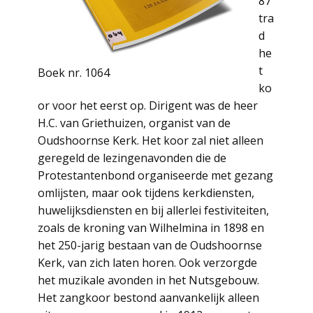
87
tra
d
he
t
Boek nr. 1064
ko
or voor het eerst op. Dirigent was de heer
H.C. van Griethuizen, organist van de
Oudshoornse Kerk. Het koor zal niet alleen
geregeld de lezingenavonden die de
Protestantenbond organiseerde met gezang
omlijsten, maar ook tijdens kerkdiensten,
huwelijksdiensten en bij allerlei festiviteiten,
zoals de kroning van Wilhelmina in 1898 en
het 250-jarig bestaan van de Oudshoornse
Kerk, van zich laten horen. Ook verzorgde
het muzikale avonden in het Nutsgebouw.
Het zangkoor bestond aanvankelijk alleen