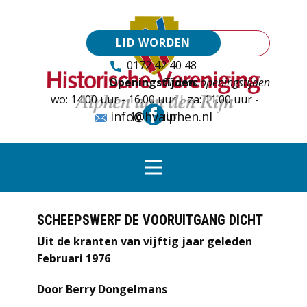
LID WORDEN
0172 42 40 48
Openingstijden:
Tijdens openingstijden
wo: 14.00 uur - 16.00 uur | za: 11.00 uur -
info@hvalphen.nl
16.00 uur
SCHEEPSWERF DE VOORUITGANG DICHT
Uit de kranten van vijftig jaar geleden
Februari 1976
Door Berry Dongelmans