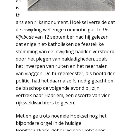
en
is
th
ans een rijksmonument. Hoeksel vertelde dat
de inwijding wel enige commotie gaf. In
De
Rijnbode
van 12 september had hij gelezen
dat enige niet-katholieken de feestelijke
stemming van de inwijding hadden verstoord
door het plegen van baldadigheden, zoals
het inwerpen van ruiten en het neerhalen
van vlaggen. De burgemeester, als hoofd der
politie, had het daarna zelfs nodig geacht om
de bisschop de volgende avond bij zijn
vertrek naar Haarlem, een escorte van vier
rijksveldwachters te geven.
Met enige trots noemde Hoeksel nog het
bijzondere orgel in de huidige
Bonifaciuskerk, gebouwd door Johannes