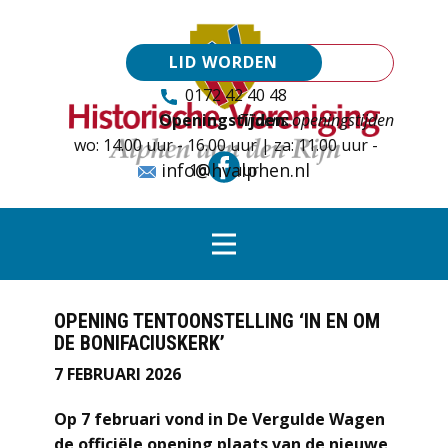
LID WORDEN
0172 42 40 48
Openingstijden:
Tijdens openingstijden
wo: 14.00 uur - 16.00 uur | za: 11.00 uur -
info@hvalphen.nl
16.00 uur
OPENING TENTOONSTELLING ‘IN EN OM
DE BONIFACIUSKERK’
7 FEBRUARI 2026
Op 7 februari vond in De Vergulde Wagen
de officiële opening plaats van de nieuwe