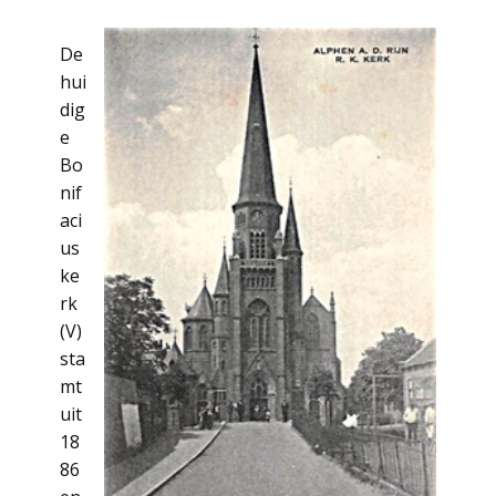
De
hui
dig
e
Bo
nif
aci
us
ke
rk
(V)
sta
mt
uit
18
86