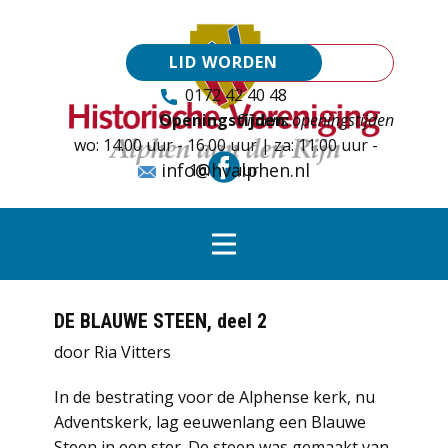
LID WORDEN
0172 42 40 48
Openingstijden:
Tijdens openingstijden
wo: 14.00 uur - 16.00 uur | za: 11.00 uur -
info@hvalphen.nl
16.00 uur
DE BLAUWE STEEN, deel 2
door Ria Vitters
In de bestrating voor de Alphense kerk, nu
Adventskerk, lag eeuwenlang een Blauwe
Steen in een ster. De steen was gemaakt van