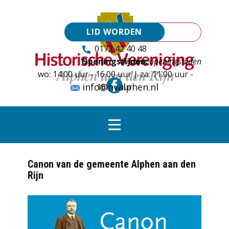
LID WORDEN
0172 42 40 48
Openingstijden:
Tijdens openingstijden
wo: 14.00 uur - 16.00 uur | za: 11.00 uur -
info@hvalphen.nl
16.00 uur
Canon van de gemeente Alphen aan den
Rijn