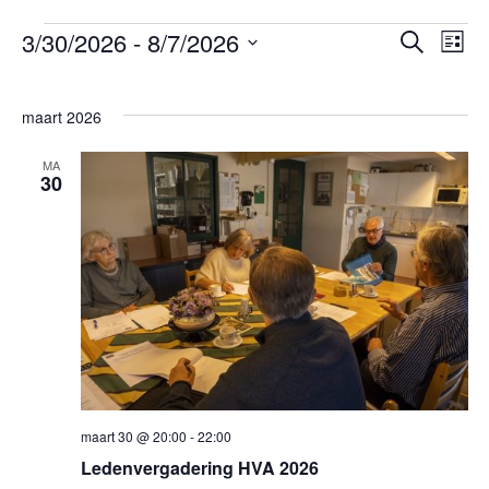
Evene
3/30/2026
 - 
8/7/2026
Eve
Zoeken
Lijst
Evenementen
wee
Selecteer
Zoeken
nav
een
en
maart 2026
datum.
weerge
MA
navigat
30
maart 30 @ 20:00
-
22:00
Ledenvergadering HVA 2026