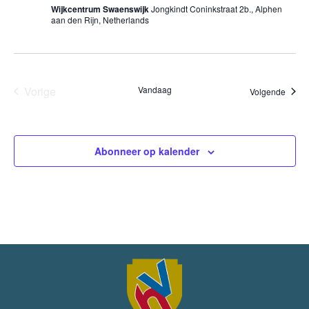
Wijkcentrum Swaenswijk
Jongkindt Coninkstraat 2b., Alphen
aan den Rijn, Netherlands
Vorige
Vandaag
Evene
Volgende
Evenementen
Abonneer op kalender