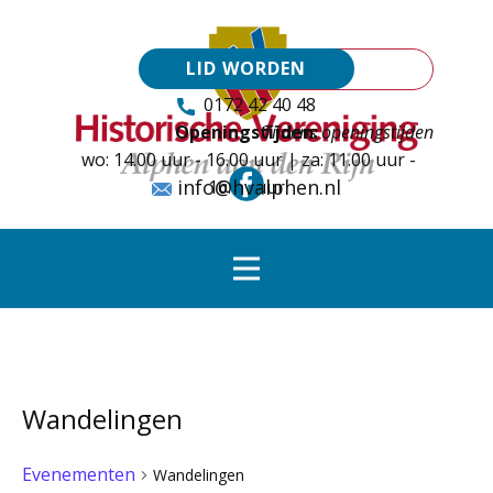
LID WORDEN
0172 42 40 48
Openingstijden:
Tijdens openingstijden
wo: 14.00 uur - 16.00 uur | za: 11.00 uur -
info@hvalphen.nl
16.00 uur
Wandelingen
Evenementen
Wandelingen