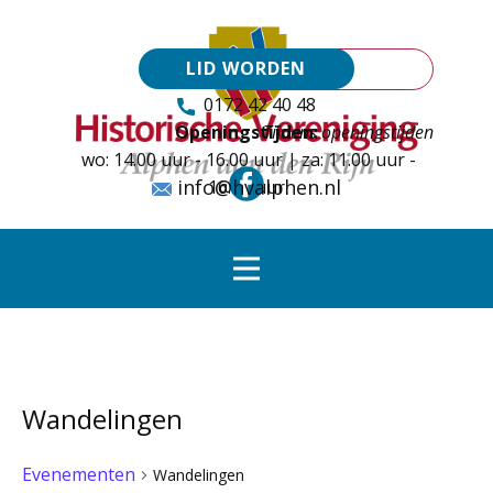
LID WORDEN
0172 42 40 48
Openingstijden:
Tijdens openingstijden
wo: 14.00 uur - 16.00 uur | za: 11.00 uur -
info@hvalphen.nl
16.00 uur
Wandelingen
Evenementen
Wandelingen