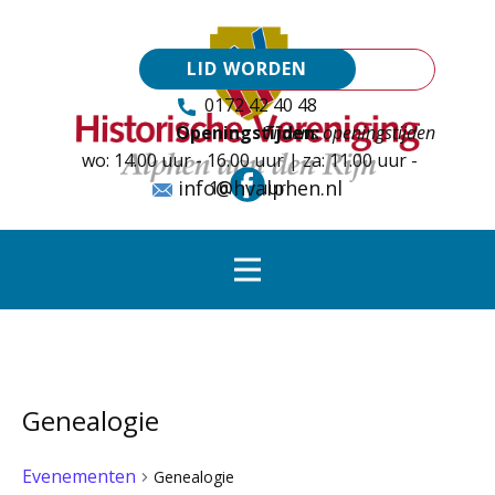
LID WORDEN
0172 42 40 48
Openingstijden:
Tijdens openingstijden
wo: 14.00 uur - 16.00 uur | za: 11.00 uur -
info@hvalphen.nl
16.00 uur
Genealogie
Evenementen
Genealogie