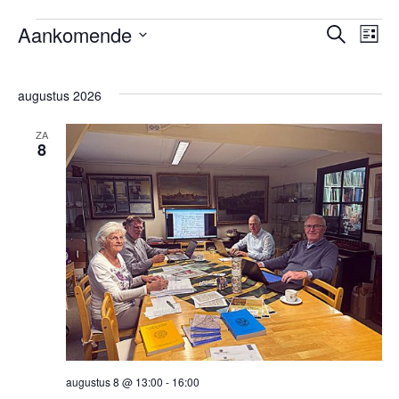
Evene
Aankomende
Eve
Zoeken
Lijst
Evenementen
wee
Selecteer
Zoeken
nav
een
en
augustus 2026
datum.
weerge
ZA
navigat
8
augustus 8 @ 13:00
-
16:00