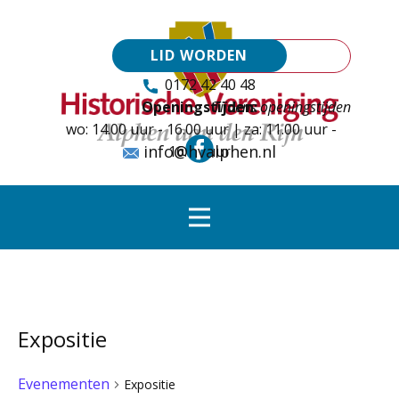
LID WORDEN
0172 42 40 48
Openingstijden:
Tijdens openingstijden
wo: 14.00 uur - 16.00 uur | za: 11.00 uur -
info@hvalphen.nl
16.00 uur
Expositie
Evenementen
Expositie