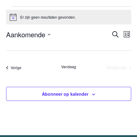
Evenementen
Er zijn geen resultaten gevonden.
Bericht
Evene
Aankomende
Eve
Zoeken
Lijst
wee
Selecteer
Zoeken
nav
een
en
datum.
weerge
Vandaag
Volgende
Evenementen
Vorige
navigat
Eveneme
Abonneer op kalender